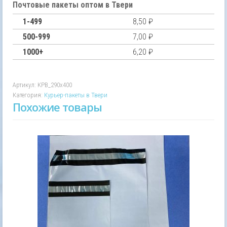
пакет
Почтовые пакеты оптом в Твери
без
1-499
8,50
₽
печати
без
500-999
7,00
₽
КСД
1000+
6,20
₽
290х400
Артикул:
KPB_290х400
Категория:
Курьер-пакеты в Твери
Похожие товары