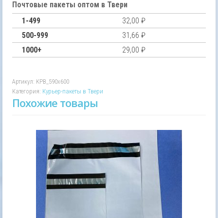
пакет
Почтовые пакеты оптом в Твери
без
1-499
32,00
₽
печати
без
500-999
31,66
₽
КСД
1000+
29,00
₽
590х600
Артикул:
KPB_590х600
Категория:
Курьер-пакеты в Твери
Похожие товары